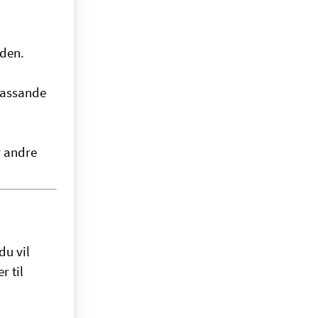
aden.
 passande
r andre
du vil
r til