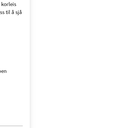
 korleis
 til å sjå
pen