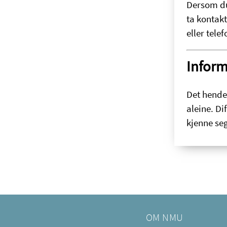
Dersom du 
ta kontak
eller tele
Inform
Det hende
aleine. Di
kjenne seg
OM NMU