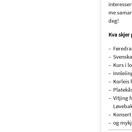
interesser
me saman 
deg!
Kva skjer
Føredra
Svenska
Kurs i 
Innleii
Korleis
Platekå
Vitjing 
Løvebak
Konser
og mykj