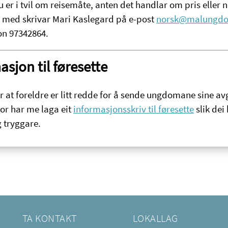
er i tvil om reisemåte, anten det handlar om pris eller 
t med skrivar Mari Kaslegard på e-post
norsk@malungd
fon 97342864.
asjon til føresette
r at foreldre er litt redde for å sende ungdomane sine a
for har me laga eit
informasjonsskriv til føresette
slik dei
 tryggare.
TA KONTAKT
LOKALLAG