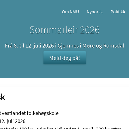
Om NMU
Nynorsk
Politikk
Sommarleir 2026
Frå 8. til 12. juli 2026 i Gjemnes i Møre og Romsdal
Meld deg på!
sk
dvestlandet folkehøgskole
 12. juli 2026
rostpris: 100 kr ved påmelding før 1. april, 200 kr etter.