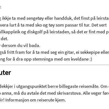
:
 ikkje ta med sengetøy eller handduk, det finst på leirst
vera lurt å ta med sko og tøy som passar til tur. Det vert
llkappleik og diskgolf på leirstaden, så det er fint med
 det.
 dersom du vil bada.
gså fritt fram for å ta med seg ein gitar, ei sekkepipe elle
ting for å dra opp stemninga med om kveldane :)
uter
dekkjer i utgangspunktet berre billegaste reisemåte. Om 
 anna, må du avtale det med skrivarstova. Alle veger føre
r! Informasjon om reiserute kjem.