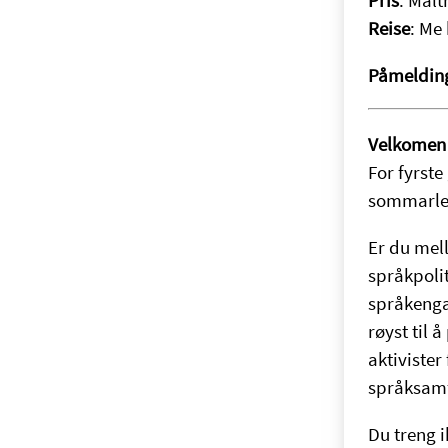
Reise
: Me 
Påmelding
Velkomen 
For fyrste
sommarlei
Er du mel
språkpolit
språkenga
røyst til 
aktivister
språksamf
Du treng 