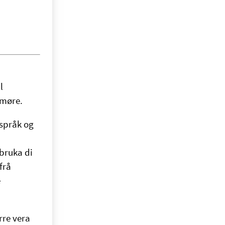
l
dmøre.
sspråk og
bruka di
frå
e
rre vera