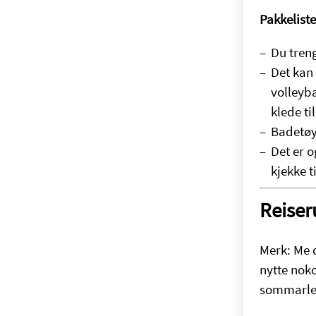
Pakkeliste
Du treng
Det kan 
volleyba
klede til
Badetøy
Det er o
kjekke 
Reiser
Merk: Me 
nytte noko
sommarlei