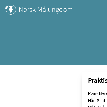
Prakti
Kvar
: Nor
Når
: 8. til
Pris
: Målt