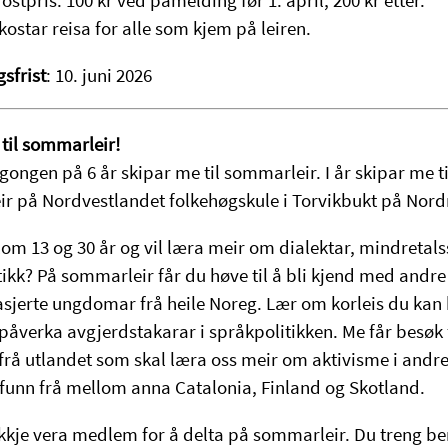
kostar reisa for alle som kjem på leiren.
sfrist
: 10. juni 2026
til sommarleir!
 gongen på 6 år skipar me til sommarleir. I år skipar me ti
r på Nordvestlandet folkehøgskule i Torvikbukt på Nor
lom 13 og 30 år og vil læra meir om dialektar, mindretal
ikk? På sommarleir får du høve til å bli kjend med andre
sjerte ungdomar frå heile Noreg. Lær om korleis du kan 
å påverka avgjerdstakarar i språkpolitikken. Me får besøk 
 frå utlandet som skal læra oss meir om aktivisme i andr
unn frå mellom anna Catalonia, Finland og Skotland.
ikkje vera medlem for å delta på sommarleir. Du treng be