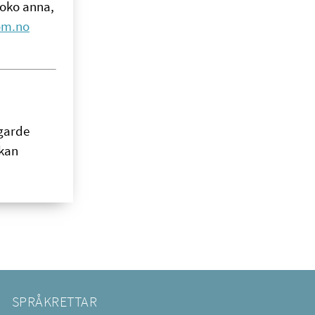
noko anna,
om.no
vgarde
 kan
SPRÅKRETTAR