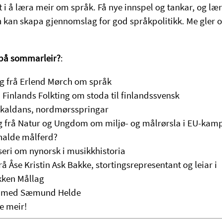
t i å læra meir om språk. Få nye innspel og tankar, og lær
kan skapa gjennomslag for god språkpolitikk. Me gler oss
 på sommarleir?
:
g frå Erlend Mørch om språk
 Finlands Folkting om stoda til finlandssvensk
lokaldans, nordmørsspringar
ng frå Natur og Ungdom om miljø- og målrørsla i EU-kam
 halde målferd?
seri om nynorsk i musikkhistoria
frå Åse Kristin Ask Bakke, stortingsrepresentant og leiar i
ken Mållag
t med Sæmund Helde
e meir!