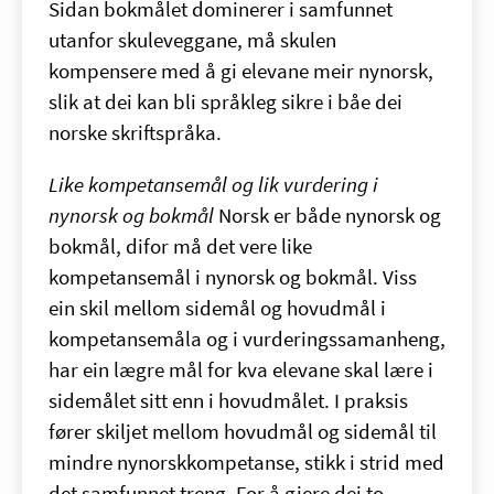
Sidan bokmålet dominerer i samfunnet
utanfor skuleveggane, må skulen
kompensere med å gi elevane meir nynorsk,
slik at dei kan bli språkleg sikre i båe dei
norske skriftspråka.
Like kompetansemål og lik vurdering i
nynorsk og bokmål
Norsk er både nynorsk og
bokmål, difor må det vere like
kompetansemål i nynorsk og bokmål. Viss
ein skil mellom sidemål og hovudmål i
kompetansemåla og i vurderingssamanheng,
har ein lægre mål for kva elevane skal lære i
sidemålet sitt enn i hovudmålet. I praksis
fører skiljet mellom hovudmål og sidemål til
mindre nynorskkompetanse, stikk i strid med
det samfunnet treng. For å gjere dei to