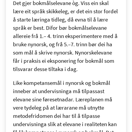
Det gjer bokmålselevane òg. Viss ein skal
lære eit språk skikkeleg, er det ein stor fordel
å starte læringa tidleg, då evna til å lære
språk er best. Difor bør bokmålselevane
allereie frå 1.– 4. trinn eksperimentere med å
bruke nynorsk, og frå 5.–7. trinn bør dei ha
som mål å skrive nynorsk. Nynorskelevane
får i praksis ei eksponering for bokmål som
tilsvarar desse tiltaka i dag.
Like kompetansemål i nynorsk og bokmål
inneber at undervisninga må tilpassast
elevane sine føresetnadar. Læreplanen må
vere tydeleg på at lærarane må utnytte
metodefridomen dei har til å tilpasse
undervisninga slik at elevane i realiteten kan