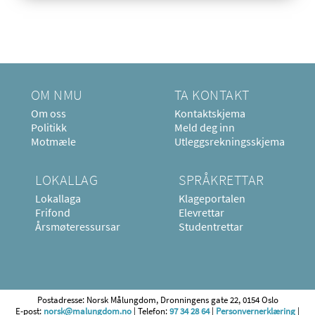
OM NMU
TA KONTAKT
Om oss
Kontaktskjema
Politikk
Meld deg inn
Motmæle
Utleggsrekningsskjema
LOKALLAG
SPRÅKRETTAR
Lokallaga
Klageportalen
Frifond
Elevrettar
Årsmøteressursar
Studentrettar
Postadresse: Norsk Målungdom, Dronningens gate 22, 0154 Oslo
E-post:
norsk@malungdom.no
| Telefon:
97 34 28 64
|
Personvernerklæring
|