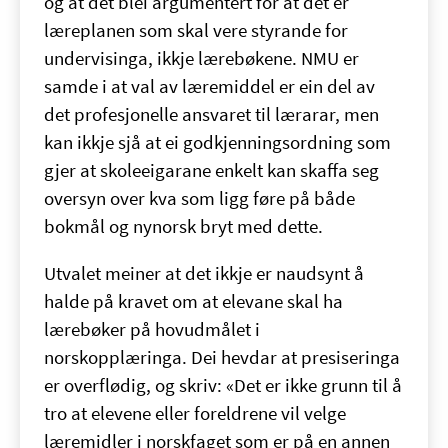
og at det blei argumentert for at det er
læreplanen som skal vere styrande for
undervisinga, ikkje lærebøkene. NMU er
samde i at val av læremiddel er ein del av
det profesjonelle ansvaret til lærarar, men
kan ikkje sjå at ei godkjenningsordning som
gjer at skoleeigarane enkelt kan skaffa seg
oversyn over kva som ligg føre på både
bokmål og nynorsk bryt med dette.
Utvalet meiner at det ikkje er naudsynt å
halde på kravet om at elevane skal ha
lærebøker på hovudmålet i
norskopplæringa. Dei hevdar at presiseringa
er overflødig, og skriv: «Det er ikke grunn til å
tro at elevene eller foreldrene vil velge
læremidler i norskfaget som er på en annen