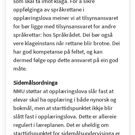
som skal ta imot klaga. For å sikre
oppfølginga av språkrettane i
opplæringslova meiner vi at tilsynsansvaret
for bør ligge med tilsynsansvaret for andre
språkrettar: hos Språkrådet. Dei bør også
vere klageinstans når rettane blir brotne. Dei
har god kompetanse på feltet, og kan
dermed følge opp dette ansvaret på ein god
måte.
Sidemålsordninga
NMU støttar at opplæringslova slår fast at
elevar skal ha opplæring i både nynorsk og
bokmål, men at starttidspunktet ikkje blir
slått fast i opplæringslova. Dette er allereie
regulert i læreplanen. Det er uheldig om
starttidspunktet for sidemålsundervisinga er