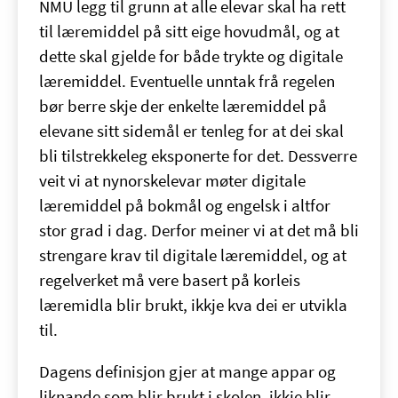
NMU legg til grunn at alle elevar skal ha rett
til læremiddel på sitt eige hovudmål, og at
dette skal gjelde for både trykte og digitale
læremiddel. Eventuelle unntak frå regelen
bør berre skje der enkelte læremiddel på
elevane sitt sidemål er tenleg for at dei skal
bli tilstrekkeleg eksponerte for det. Dessverre
veit vi at nynorskelevar møter digitale
læremiddel på bokmål og engelsk i altfor
stor grad i dag. Derfor meiner vi at det må bli
strengare krav til digitale læremiddel, og at
regelverket må vere basert på korleis
læremidla blir brukt, ikkje kva dei er utvikla
til.
Dagens definisjon gjer at mange appar og
liknande som blir brukt i skolen, ikkje blir