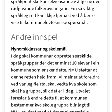
språkpolitiske konsekvensane av å fjerne dei
rådgivande folkerøystingane. Ein så viktig
språkleg rett kan ikkje fjernast ved å berre
vise til kommunelovtekniske spørsmål.
Andre innspel
Nynorskklassar og skolemål
I dag skal kommunar opprette særskilde
språkgrupper der det er minst 10 elevar i ein
kommune som ønsker dette. NMU støttar at
denne retten held fram. Vi meiner at foreldra
ved vanleg fleirtal skal vedta kva skole som
skal ha gruppa, slik det er i dag. Utvalet
føreslår å endre dette til at kommunen
bestemmer kva skole gruppa blir lagt til.
NMU er kjent med at det er økonomiske