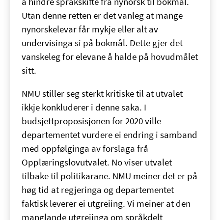
å hindre språkskifte frå nynorsk til bokmål.
Utan denne retten er det vanleg at mange
nynorskelevar får mykje eller alt av
undervisinga si på bokmål. Dette gjer det
vanskeleg for elevane å halde på hovudmålet
sitt.
NMU stiller seg sterkt kritiske til at utvalet
ikkje konkluderer i denne saka. I
budsjettproposisjonen for 2020 ville
departementet vurdere ei endring i samband
med oppfølginga av forslaga frå
Opplæringslovutvalet. No viser utvalet
tilbake til politikarane. NMU meiner det er på
høg tid at regjeringa og departementet
faktisk leverer ei utgreiing. Vi meiner at den
manglande utgreiinga om språkdelt