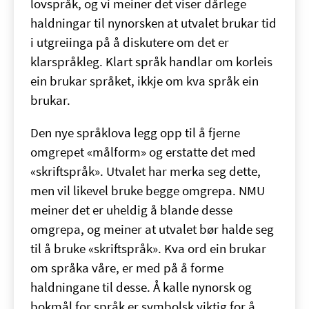
lovspråk, og vi meiner det viser dårlege
haldningar til nynorsken at utvalet brukar tid
i utgreiinga på å diskutere om det er
klarspråkleg. Klart språk handlar om korleis
ein brukar språket, ikkje om kva språk ein
brukar.
Den nye språklova legg opp til å fjerne
omgrepet «målform» og erstatte det med
«skriftspråk». Utvalet har merka seg dette,
men vil likevel bruke begge omgrepa. NMU
meiner det er uheldig å blande desse
omgrepa, og meiner at utvalet bør halde seg
til å bruke «skriftspråk». Kva ord ein brukar
om språka våre, er med på å forme
haldningane til desse. Å kalle nynorsk og
bokmål for språk er symbolsk viktig for å