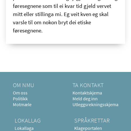
føresegnene som til ei kvar tid gjeld vervet
mitt eller stillinga mi. Eg veit kven eg skal
varsle til om nokon bryt dei etiske
føresegnene.
OM NMU
TA KONTAKT
Om oss
Kontaktskjema
Politikk
Meld deg inn
Motmæle
Utleggsrekningsskjema
LOKALLAG
SPRÅKRETTAR
Lokallaga
Klageportalen