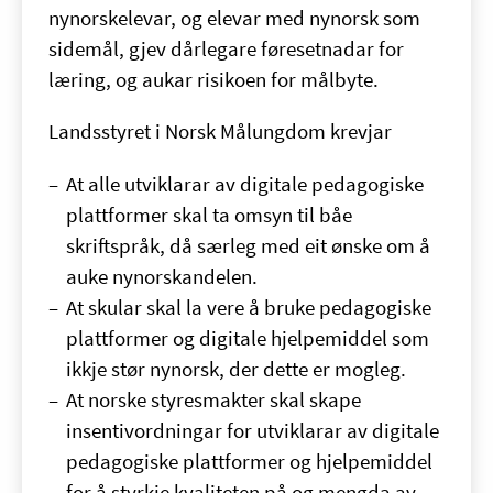
nynorskelevar, og elevar med nynorsk som
sidemål, gjev dårlegare føresetnadar for
læring, og aukar risikoen for målbyte.
Landsstyret i Norsk Målungdom krevjar
At alle utviklarar av digitale pedagogiske
plattformer skal ta omsyn til båe
skriftspråk, då særleg med eit ønske om å
auke nynorskandelen.
At skular skal la vere å bruke pedagogiske
plattformer og digitale hjelpemiddel som
ikkje stør nynorsk, der dette er mogleg.
At norske styresmakter skal skape
insentivordningar for utviklarar av digitale
pedagogiske plattformer og hjelpemiddel
for å styrkje kvaliteten på og mengda av