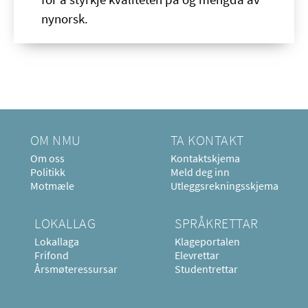
nynorsk.
OM NMU
TA KONTAKT
Om oss
Kontaktskjema
Politikk
Meld deg inn
Motmæle
Utleggsrekningsskjema
LOKALLAG
SPRÅKRETTAR
Lokallaga
Klageportalen
Frifond
Elevrettar
Årsmøteressursar
Studentrettar