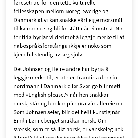
føresetnad for den tette kulturelle
fellesskapen mellom Noreg, Sverige og
Danmark at vi kan snakke vårt eige morsmål
til kvarandre og bli forstått når vi møtest. No
for tida byrjar vi derimot å leggje merke til at
nabospråksforståinga ikkje er noko som
kjem fullstendig av seg sjølv.
Det Johnsen og fleire andre har byrja å
leggje merke til, er at den framtida der ein
nordmann i Danmark eller Sverige blir møtt
med «English please?» når hen snakkar
norsk, står og bankar på døra vår allereie no.
Som Johnsen seier, blir det heilt kunstig når
Emil i Lønneberget snakkar norsk. Om
svensk, som er så likt norsk, er vanskeleg nok
å forstå til at norske barn ikkje kan forventast