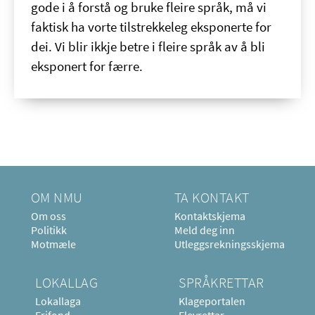
gode i å forstå og bruke fleire språk, må vi
faktisk ha vorte tilstrekkeleg eksponerte for
dei. Vi blir ikkje betre i fleire språk av å bli
eksponert for færre.
OM NMU
TA KONTAKT
Om oss
Kontaktskjema
Politikk
Meld deg inn
Motmæle
Utleggsrekningsskjema
LOKALLAG
SPRÅKRETTAR
Lokallaga
Klageportalen
Frifond
Elevrettar