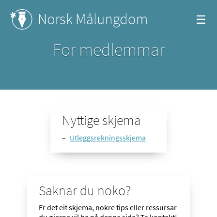
☰
For medlemmar
Nyttige skjema
Utleggsrekningsskjema
Saknar du noko?
Er det eit skjema, nokre tips eller ressursar